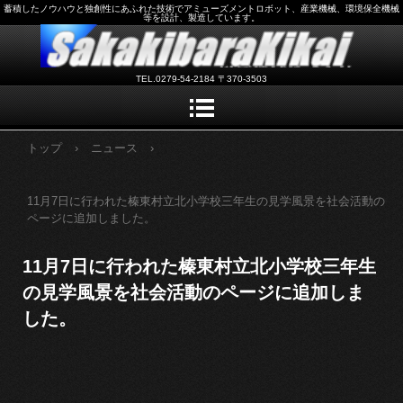
蓄積したノウハウと独創性にあふれた技術でアミューズメントロボット、産業機械、環境保全機械
等を設計、製造しています。
TEL.0279-54-2184 〒370-3503
トップ
›
ニュース
›
11月7日に行われた榛東村立北小学校三年生の見学風景を社会活動の
ページに追加しました。
11月7日に行われた榛東村立北小学校三年生
の見学風景を社会活動のページに追加しま
した。