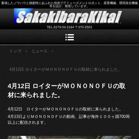
蓄積したノウハウと独創性にあふれた技術でアミューズメントロボット、産業機械、環境保全機械
等を設計、製造しています。
TEL.0279-54-2184 〒370-3503
トップ
›
ニュース
›
4月12日 ロイターがＭＯＮＯＮＯＦＵの取材に来られました。
4月12日 ロイターがＭＯＮＯＮＯＦＵの取
材に来られました。
4月12日 ロイターがＭＯＮＯＮＯＦＵの取材に来られました。
4月13日よりＭＯＮＯＮＯＦＵの動画、記事が海外１００ヶ国700局
以上に配信されます。